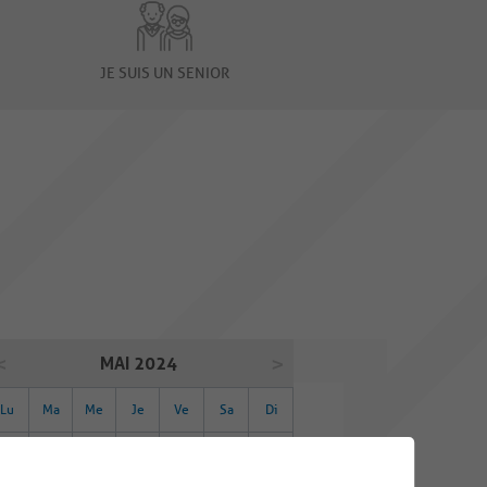
JE SUIS UN SENIOR
MAI 2024
Lu
Ma
Me
Je
Ve
Sa
Di
29
30
01
02
03
04
05