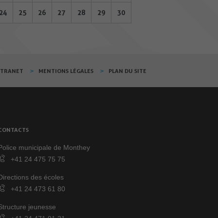
24
25
26
27
28
29
30
XTRANET
MENTIONS LÉGALES
PLAN DU SITE
CONTACTS
Police municipale de Monthey
+41 24 475 75 75
Directions des écoles
+41 24 473 61 80
Structure jeunesse