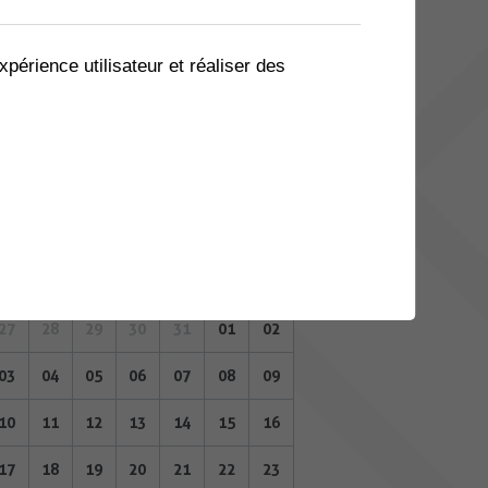
06
07
08
09
10
11
12
13
14
15
16
17
18
19
xpérience utilisateur et réaliser des
20
21
22
23
24
25
26
27
28
29
30
31
01
02
JUIN 2024
Lu
Ma
Me
Je
Ve
Sa
Di
27
28
29
30
31
01
02
03
04
05
06
07
08
09
10
11
12
13
14
15
16
17
18
19
20
21
22
23