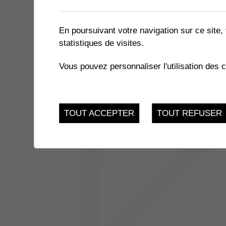
1 résultat
En poursuivant votre navigation sur ce site, 
statistiques de visites.
14
RÉCEPTION NOUVEAUX A
Vous pouvez personnaliser l'utilisation des 
Samedi 14 Octobre 2
OCT.
TOUT ACCEPTER
TOUT REFUSER