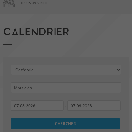
JE SUIS UN SENIOR
CALENDRIER
-