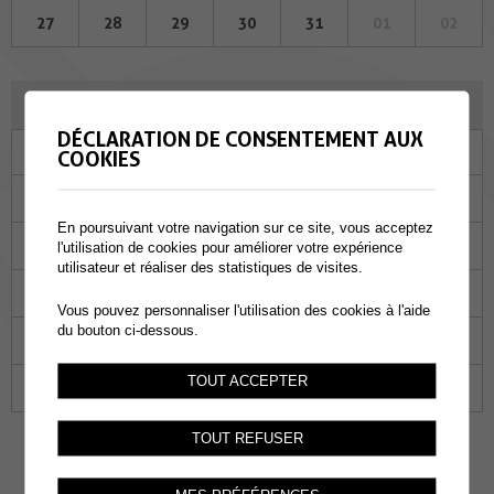
27
28
29
30
31
01
02
JUIN 2024
DÉCLARATION DE CONSENTEMENT AUX
Lu
Ma
Me
Je
Ve
Sa
Di
COOKIES
27
28
29
30
31
01
02
En poursuivant votre navigation sur ce site, vous acceptez
03
04
05
06
07
08
09
l'utilisation de cookies pour améliorer votre expérience
utilisateur et réaliser des statistiques de visites.
10
11
12
13
14
15
16
Vous pouvez personnaliser l'utilisation des cookies à l'aide
du bouton ci-dessous.
17
18
19
20
21
22
23
TOUT ACCEPTER
24
25
26
27
28
29
30
TOUT REFUSER