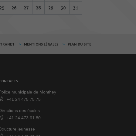
25
26
27
28
29
30
31
XTRANET
MENTIONS LÉGALES
PLAN DU SITE
CONTACTS
Police municipale de Monthey
+41 24 475 75 75
Directions des écoles
+41 24 473 61 80
Structure jeunesse