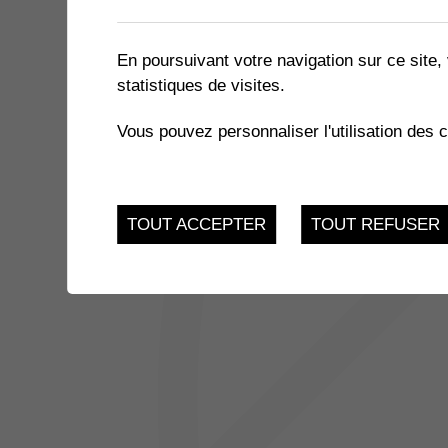
1 résultat
En poursuivant votre navigation sur ce site, 
statistiques de visites.
8
FAUX-SEMBLANTS | MEUR
Vous pouvez personnaliser l'utilisation des 
Salle des Perraires
OCT.
TOUT ACCEPTER
TOUT REFUSER