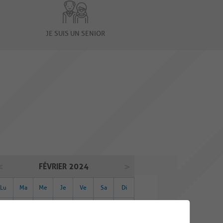
JE SUIS UN SENIOR
FÉVRIER 2024
Lu
Ma
Me
Je
Ve
Sa
Di
29
30
31
01
02
03
04