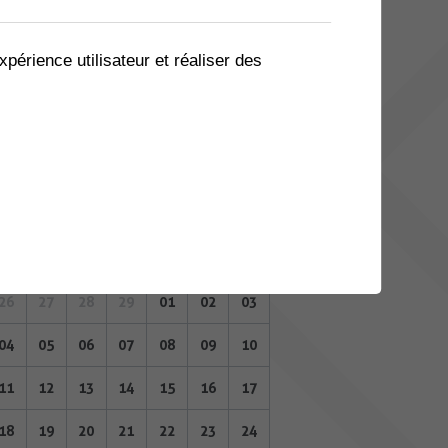
05
06
07
08
09
10
11
12
13
14
15
16
17
18
xpérience utilisateur et réaliser des
19
20
21
22
23
24
25
26
27
28
29
01
02
03
MARS 2024
Lu
Ma
Me
Je
Ve
Sa
Di
26
27
28
29
01
02
03
04
05
06
07
08
09
10
11
12
13
14
15
16
17
18
19
20
21
22
23
24