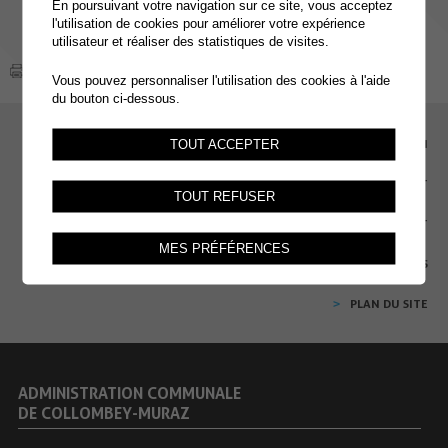
En poursuivant votre navigation sur ce site, vous acceptez
l'utilisation de cookies pour améliorer votre expérience
utilisateur et réaliser des statistiques de visites.
Vous pouvez personnaliser l'utilisation des cookies à l'aide
du bouton ci-dessous.
EMPLOI
TOUT ACCEPTER
CONTACT
TOUT REFUSER
EXTRANET
MES PRÉFÉRENCES
MENTIONS LÉGALES
PLAN DU SITE
ADMINISTRATION COMMUNALE
DE COLLOMBEY-MURAZ