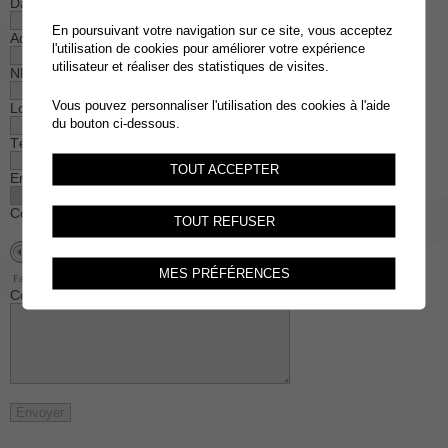
Date de naissance
En poursuivant votre navigation sur ce site, vous acceptez
Adresse
l'utilisation de cookies pour améliorer votre expérience
utilisateur et réaliser des statistiques de visites.
NPA
Vous pouvez personnaliser l'utilisation des cookies à l'aide
Localité
du bouton ci-dessous.
Téléphone
TOUT ACCEPTER
Email
Code de vérification
TOUT REFUSER
MES PRÉFÉRENCES
Faites glisser pour activer le formulaire.
Commentaires