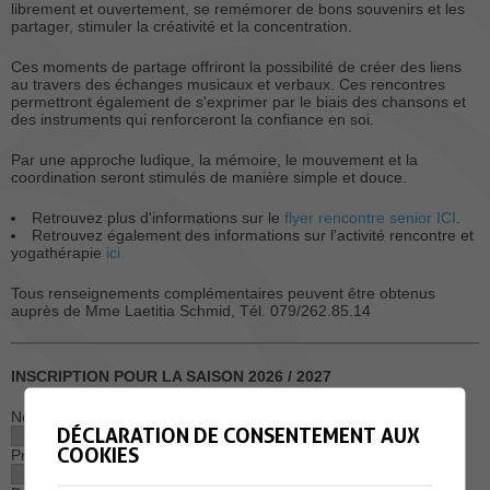
librement et ouvertement, se remémorer de bons souvenirs et les
partager, stimuler la créativité et la concentration.
Ces moments de partage offriront la possibilité de créer des liens
au travers des échanges musicaux et verbaux. Ces rencontres
permettront également de s'exprimer par le biais des chansons et
des instruments qui renforceront la confiance en soi.
Par une approche ludique, la mémoire, le mouvement et la
coordination seront stimulés de manière simple et douce.
Retrouvez plus d'informations sur le
flyer rencontre senior ICI
.
Retrouvez également des informations sur l'activité rencontre et
yogathérapie
ici.
Tous renseignements complémentaires peuvent être obtenus
auprès de Mme Laetitia Schmid, Tél. 079/262.85.14
INSCRIPTION POUR LA SAISON 2026 / 2027
Nom
DÉCLARATION DE CONSENTEMENT AUX
COOKIES
Prénom