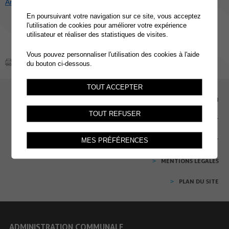
Article de la revue communale décembre 2015
En poursuivant votre navigation sur ce site, vous acceptez
l'utilisation de cookies pour améliorer votre expérience
utilisateur et réaliser des statistiques de visites.
Vous pouvez personnaliser l'utilisation des cookies à l'aide
du bouton ci-dessous.
TOUT ACCEPTER
EMPLOI
TOUT REFUSER
CONTACT
MES PRÉFÉRENCES
EXTRANET
MENTIONS LÉGALES
PLAN DU SITE
ADMINISTRATION COMMUNALE