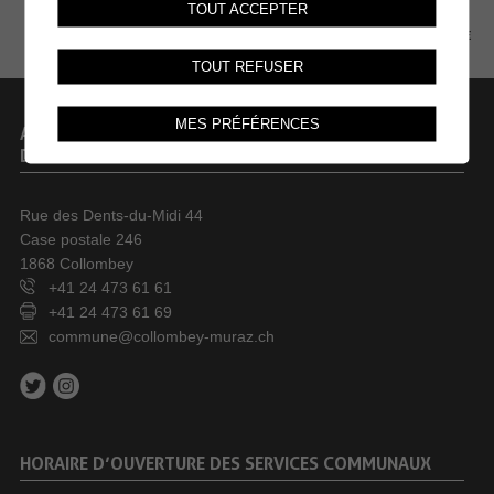
TOUT ACCEPTER
PLAN DU SITE
TOUT REFUSER
MES PRÉFÉRENCES
ADMINISTRATION COMMUNALE
DE COLLOMBEY-MURAZ
Rue des Dents-du-Midi 44
Case postale 246
1868 Collombey
+41 24 473 61 61
+41 24 473 61 69
commune@collombey-muraz.ch
HORAIRE D’OUVERTURE DES SERVICES COMMUNAUX