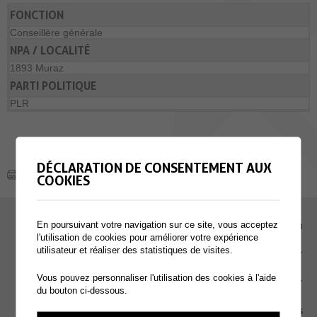
FONCTION
Conseillère générale
NPA / LOCALITÉ
1893 Muraz
PARTI POLITIQUE
PLR
DÉCLARATION DE CONSENTEMENT AUX
COOKIES
En poursuivant votre navigation sur ce site, vous acceptez
EMPLOI
l'utilisation de cookies pour améliorer votre expérience
utilisateur et réaliser des statistiques de visites.
CONTACT
Vous pouvez personnaliser l'utilisation des cookies à l'aide
EXTRANET
du bouton ci-dessous.
MENTIONS LÉGALES