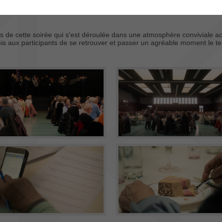
s de cette soirée qui s'est déroulée dans une atmosphère conviviale 
rmis aux participants de se retrouver et passer un agréable moment le t