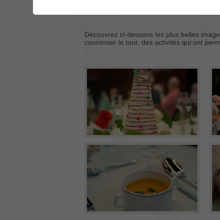
Découvrez ci-dessous les plus belles image
couronner le tout, des activités qui ont pe