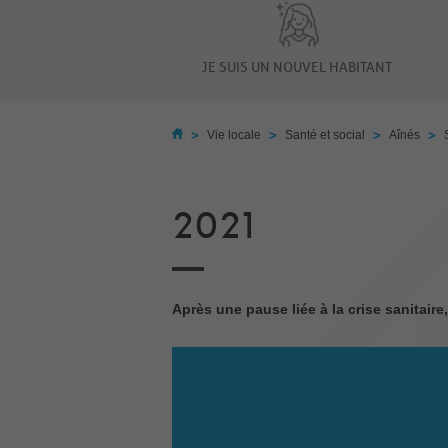
JE SUIS UN NOUVEL HABITANT
>
>
>
>
Vie locale
Santé et social
Aînés
2021
Après une pause liée à la crise sanitai