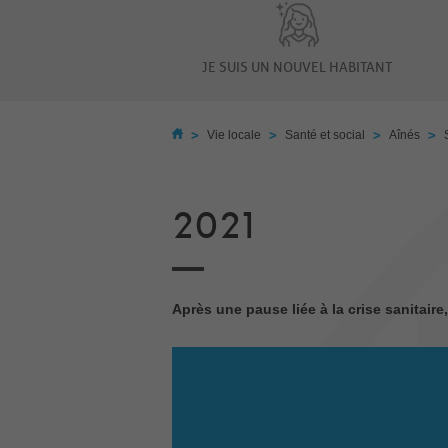
JE SUIS UN NOUVEL HABITANT
>
>
>
>
Vie locale
Santé et social
Aînés
2021
Après une pause liée à la crise sanitai