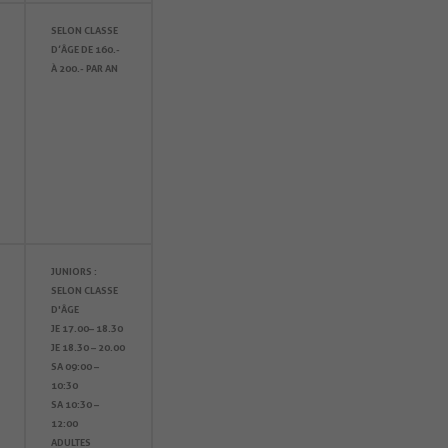
SELON CLASSE
D’ÂGE DE 160.-
À 200.- PAR AN
JUNIORS :
SELON CLASSE
D'ÂGE
JE 17.00– 18.30
JE 18.30 – 20.00
SA 09:00 –
10:30
SA 10:30 –
12:00
ADULTES