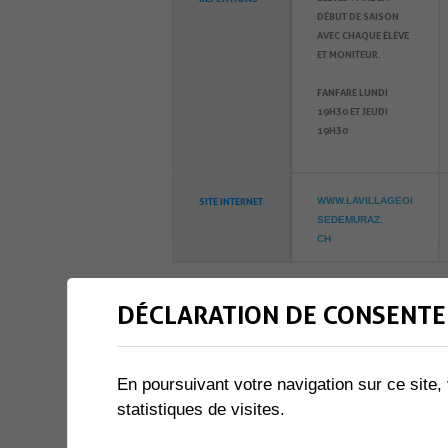
DÉBUT DE SAISON
AVEC CHAQUE ÉLÈVE
ET MONITEUR.
FANFARE LUNDI
19H30
ET JEUDI
19H30
WWW.
SITE INTERNET
LAVILLAGEOI
SEDEMURAZ.
CH
DÉCLARATION DE CONSENTE
ACTIVITÉS SPORTIVES
NOM DE
SFG COLLOMBEY-
LA S
OCIÉTÉ
MURAZ
En poursuivant votre navigation sur ce site, 
statistiques de visites.