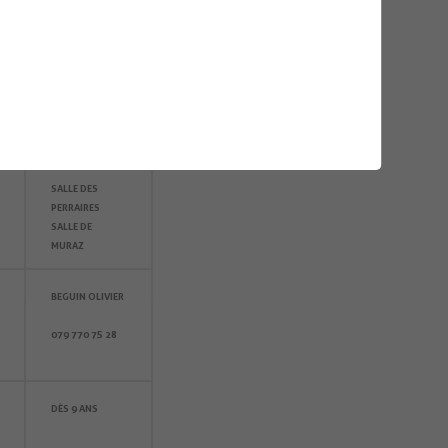
ENTRAÎNEMENTS
TOURNOIS ET
PARTICIPATION À
DES MATCHS
INTERCLUBS
SALLE DES
PERRAIRES
SALLE DE
MURAZ
BEGUIN OLIVIER
079 770 75 28
DÈS 9 ANS