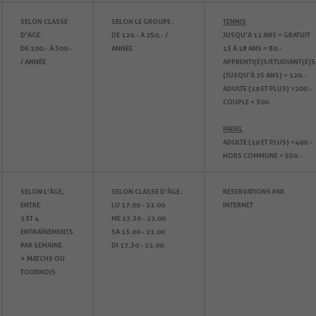
SELON CLASSE
SELON LE GROUPE :
TENNIS
D'ÂGE :
DE 120.- À 250.- /
JUSQU’À 12 ANS = GRATUIT
DE 100.- À 300.-
ANNÉE
13 À 18 ANS = 80.-
/ ANNÉE
APPRENTI(E)S/ETUDIANT(E)S
(JUSQU’À 25 ANS) = 120.-
ADULTE (19 ET PLUS) =200.-
COUPLE = 300
PADEL
ADULTE (19 ET PLUS) =490.-
HORS COMMUNE = 550.-
SELON L'ÂGE,
SELON CLASSE D'ÂGE :
RÉSERVATIONS PAR
ENTRE
LU 17.00 - 22.00
INTERNET
2 ET 4
ME 17.30 - 22.00
ENTRAÎNEMENTS
SA 13.00 - 21.00
PAR SEMAINE
DI 17.30 - 22.00
+ MATCHS OU
TOURNOIS