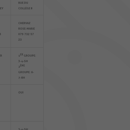
RUE DU
EY
COLLÈGE 8
CHERVAZ
ROSE-MARIE
3
079 732 57
23
ER
ER
1
GROUPE :
3-4-5H
ÈME
2
GROUPE : 6-
7-8H
OUI
3-4-5H :