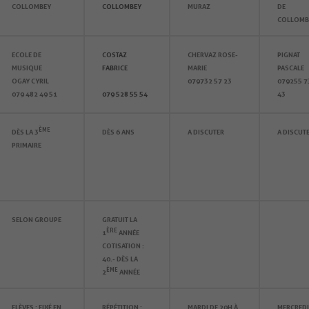
COLLOMBEY
COLLOMBEY
MURAZ
DE
COLLOMB
ECOLE DE
COSTAZ
CHERVAZ ROSE-
PIGNAT
MUSIQUE
FABRICE
MARIE
PASCALE
OGAY CYRIL
079 732 57 23
079 255 7
079 482 49 51
079 528 55 54
43
ÈME
DÈS LA 3
DÈS 6 ANS
A DISCUTER
A DISCUT
PRIMAIRE
SELON GROUPE
GRATUIT LA
ÈRE
1
ANNÉE
COTISATION :
40.- DÈS LA
ÈME
2
ANNÉE
ELÈVES : FIXÉ EN
RÉPÉTITION :
MARDI DE 20H À
MERCREDI