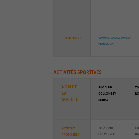
WWW.SFGCOLLOMBEY-
SITE INTERNET
MURAZ.CH
ACTIVITÉS SPORTIVES
NOM DE
ARC CLUB
TE
LA
COLLOMBEY-
RO
SOCIÉTÉ
MURAZ
TIR À L'ARC
CO
ACTIVITÉS
ÉTÉ & HIVER
RO
PROPOSÉES