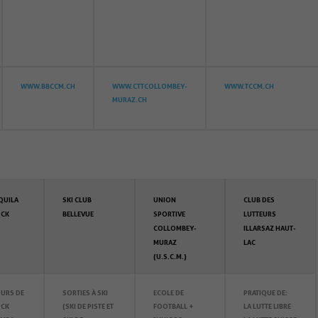
WWW.BBCCM.CH
WWW.CTTCOLLOMBEY-
WWW.TCCM.CH
MURAZ.CH
QUILA
SKI CLUB
UNION
CLUB DES
CK
BELLEVUE
SPORTIVE
LUTTEURS
COLLOMBEY-
ILLARSAZ HAUT-
MURAZ
LAC
(U.S.C.M.)
URS DE
SORTIES À SKI
ECOLE DE
PRATIQUE DE:
CK
(SKI DE PISTE ET
FOOTBALL +
LA LUTTE LIBRE