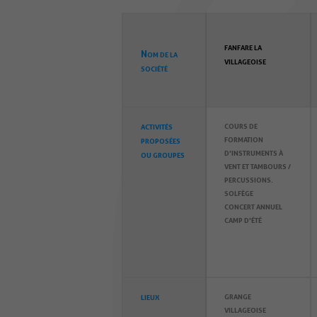
FANFARE LA
N
OM DE LA
VILLAGEOISE
SOCIÉTÉ
COURS DE
ACTIVITÉS
FORMATION
PROPOSÉES
D'INSTRUMENTS À
OU GROUPES
VENT ET TAMBOURS /
PERCUSSIONS.
SOLFÈGE
CONCERT ANNUEL
CAMP D'ÉTÉ
GRANGE
LIEUX
VILLAGEOISE