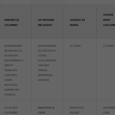
CHOEUR
FANFARE LES
LES ARTISANS
CHORALE DE
MIXTE
COLOMBES
MÉLODIEUX
MURAZ
COLLOMB
ENSEIGNEMENT
ENSEIGNEMENT
LE CHANT
LE CHANT
INDIVIDUEL OU
DU
SOLFÈGE ET
EN GROUPE
COURS
INSTRUMENTS À
D'ACCORDÉON.
VENT ET
CONCERT
TAMBOURS
ANNUEL.
CONCERTS,
ANIMATIONS
CAMPS
DIVERSES
MUSICAUX,
ANIMATIONS
DIVERSES
LOCAL DES
MAISON DE LA
MAISON DU
ANCIENNE
COLOMBES
COUR
VILLAGE
CURE