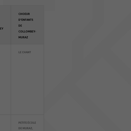
CHOEUR
D'ENFANTS
DE
EY
COLLOMBEY-
MURAZ
LE CHANT
PETITE ÉCOLE
DE MURAZ,