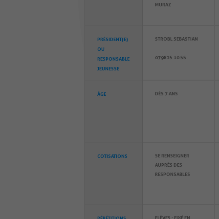
MURAZ
STROBL SEBASTIAN
PRÉSIDENT(E)
OU
079 825 10 55
RESPONSABLE
JEUNESSE
DÈS 7 ANS
ÂGE
SE RENSEIGNER
COTISATIONS
AUPRÈS DES
RESPONSABLES
ELÈVES : FIXÉ EN
RÉPÉTITIONS