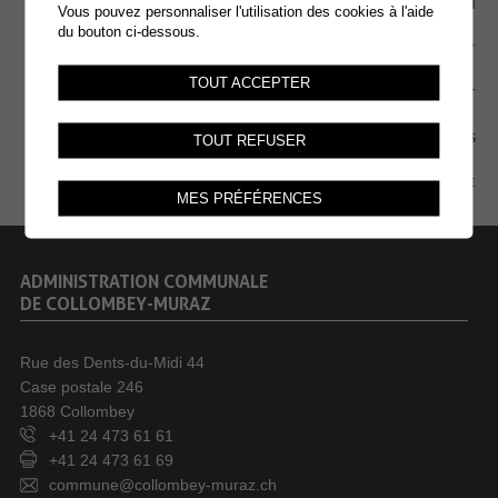
EMPLOI
Vous pouvez personnaliser l'utilisation des cookies à l'aide
du bouton ci-dessous.
CONTACT
TOUT ACCEPTER
EXTRANET
MENTIONS LÉGALES
TOUT REFUSER
PLAN DU SITE
MES PRÉFÉRENCES
ADMINISTRATION COMMUNALE
DE COLLOMBEY-MURAZ
Rue des Dents-du-Midi 44
Case postale 246
1868 Collombey
+41 24 473 61 61
+41 24 473 61 69
commune@collombey-muraz.ch