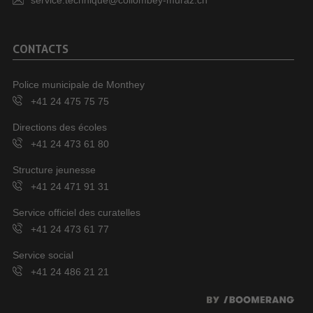
service.technique@collombey-muraz.ch
CONTACTS
Police municipale de Monthey
+41 24 475 75 75
Directions des écoles
+41 24 473 61 80
Structure jeunesse
+41 24 471 91 31
Service officiel des curatelles
+41 24 473 61 77
Service social
+41 24 486 21 21