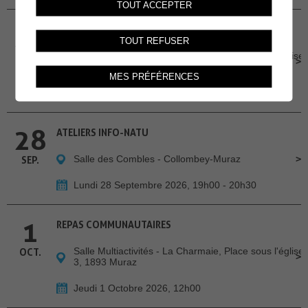
TOUT ACCEPTER
24
REPAS COMMUNAUTAIRES
TOUT REFUSER
Salle Multiactivités - La Charmaie, Place sous l'église
SEP.
3, 1893 Muraz
MES PRÉFÉRENCES
Jeudi 24 Septembre 2026, 12h00
28
ATELIERS INFO-NATU
Salle des Combles - Collombey-Muraz
SEP.
Lundi 28 Septembre 2026, 19h00 - 20h30
1
REPAS COMMUNAUTAIRES
Salle Multiactivités - La Charmaie, Place sous l'église
OCT.
3, 1893 Muraz
Jeudi 1 Octobre 2026, 12h00