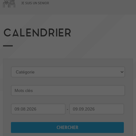
JE SUIS UN SENIOR
CALENDRIER
-