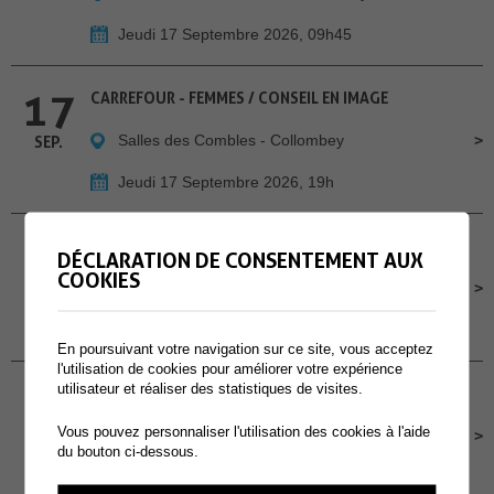
Jeudi 17 Septembre 2026, 09h45
17
CARREFOUR - FEMMES / CONSEIL EN IMAGE
Salles des Combles - Collombey
SEP.
Jeudi 17 Septembre 2026, 19h
18
CHILL À LA GUINGUETTE - A MURAZ
DÉCLARATION DE CONSENTEMENT AUX
COOKIES
Cour de l'école primaire de Muraz
SEP.
Vendredi 18 Septembre 2026, Dès 16h30
En poursuivant votre navigation sur ce site, vous acceptez
l'utilisation de cookies pour améliorer votre expérience
19
utilisateur et réaliser des statistiques de visites.
CONCOURS POMPIERS PROTECTION RESPIRATOIRE
Vous pouvez personnaliser l'utilisation des cookies à l'aide
Site des Perraires
SEP.
du bouton ci-dessous.
Samedi 19 Septembre 2026, dès 9h00