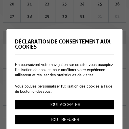
20
21
22
23
24
25
26
27
28
29
30
31
01
02
FÉVRIER 2025
DÉCLARATION DE CONSENTEMENT AUX
COOKIES
Lu
Ma
Me
Je
Ve
Sa
Di
27
28
29
30
31
01
02
En poursuivant votre navigation sur ce site, vous acceptez
l'utilisation de cookies pour améliorer votre expérience
03
04
05
06
07
08
09
utilisateur et réaliser des statistiques de visites.
Vous pouvez personnaliser l'utilisation des cookies à l'aide
10
11
12
13
14
15
16
du bouton ci-dessous.
17
18
19
20
21
22
23
TOUT ACCEPTER
24
25
26
27
28
01
02
TOUT REFUSER