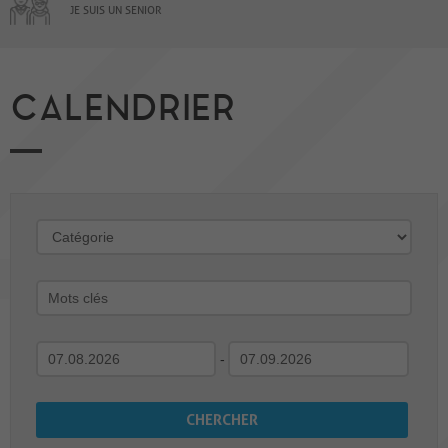
JE SUIS UN SENIOR
CALENDRIER
-