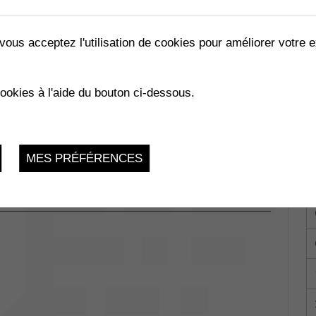
vous acceptez l'utilisation de cookies pour améliorer votre e
É
cookies à l'aide du bouton ci-dessous.
870 Monthey
du 30.06.2025 au 04.07.2025
R
MES PRÉFÉRENCES
du 30.06.2025 au 04.07.2025