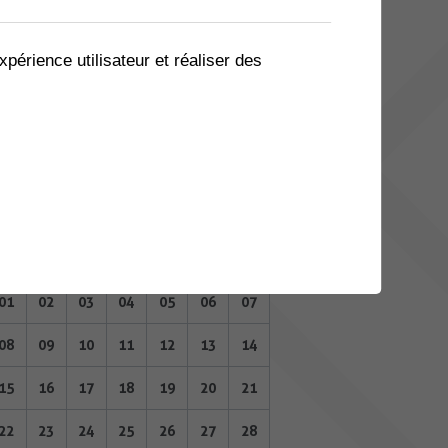
04
05
06
07
08
09
10
11
12
13
14
15
16
17
xpérience utilisateur et réaliser des
18
19
20
21
22
23
24
25
26
27
28
29
30
31
SEPTEMBRE 2025
Lu
Ma
Me
Je
Ve
Sa
Di
01
02
03
04
05
06
07
08
09
10
11
12
13
14
15
16
17
18
19
20
21
22
23
24
25
26
27
28