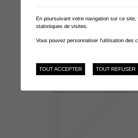
2 résultats
En poursuivant votre navigation sur ce site, 
statistiques de visites.
JUSQU'AU
COURS DE FRANÇAIS D'ÉT
4
Vous pouvez personnaliser l'utilisation des 
Parc du Crochetan, 1
JUI.
JUSQU'AU
CRÉE DANS TON QUARTIE
TOUT ACCEPTER
TOUT REFUSER
4
Street des Perraires
JUI.