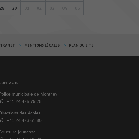
29
30
01
02
03
04
05
XTRANET
MENTIONS LÉGALES
PLAN DU SITE
CONTACTS
Police municipale de Monthey
+41 24 475 75 75
Directions des écoles
+41 24 473 61 80
Structure jeunesse