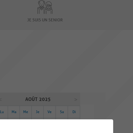
JE SUIS UN SENIOR
AOÛT 2025
Lu
Ma
Me
Je
Ve
Sa
Di
28
29
30
31
01
02
03