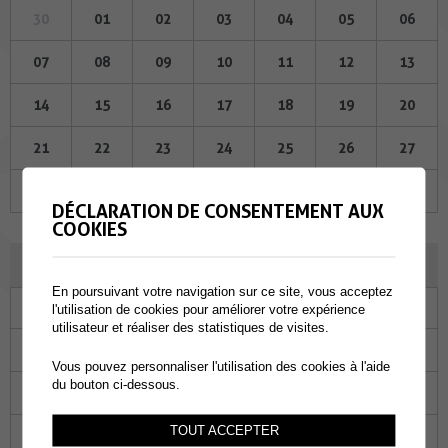
30
01
02
03
04
05
06
07
08
09
10
11
12
13
14
15
16
17
18
19
20
21
22
23
24
25
26
27
28
29
30
31
01
02
03
DÉCLARATION DE CONSENTEMENT AUX
COOKIES
AOÛT 2025
En poursuivant votre navigation sur ce site, vous acceptez
Lu
Ma
Me
Je
Ve
Sa
Di
l'utilisation de cookies pour améliorer votre expérience
utilisateur et réaliser des statistiques de visites.
28
29
30
31
01
02
03
Vous pouvez personnaliser l'utilisation des cookies à l'aide
du bouton ci-dessous.
04
05
06
07
08
09
10
TOUT ACCEPTER
11
12
13
14
15
16
17