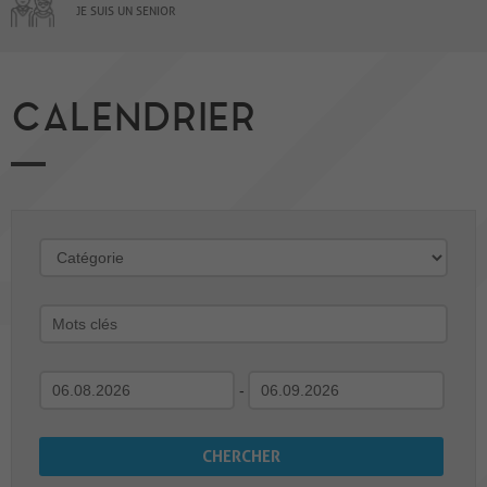
JE SUIS UN SENIOR
CALENDRIER
-