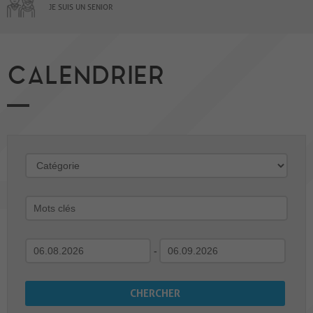
JE SUIS UN SENIOR
CALENDRIER
-