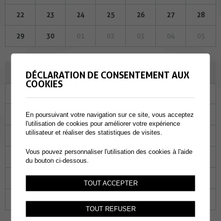
22
23
24
25
26
27
28
29
30
01
02
03
04
05
OCTOBRE 2025
DÉCLARATION DE CONSENTEMENT AUX
COOKIES
Lu
Ma
Me
Je
Ve
Sa
Di
29
30
01
02
03
04
05
En poursuivant votre navigation sur ce site, vous acceptez
l'utilisation de cookies pour améliorer votre expérience
utilisateur et réaliser des statistiques de visites.
06
07
08
09
10
11
12
Vous pouvez personnaliser l'utilisation des cookies à l'aide
13
14
15
16
17
18
19
du bouton ci-dessous.
20
21
22
23
24
25
26
TOUT ACCEPTER
27
28
29
30
31
01
02
TOUT REFUSER