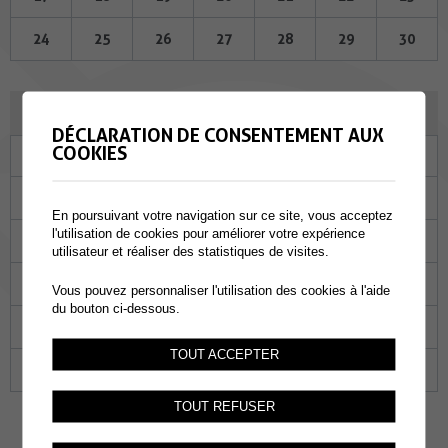
24
25
26
27
28
29
30
MAI 2023
DÉCLARATION DE CONSENTEMENT AUX
COOKIES
Lu
Ma
Me
Je
Ve
Sa
Di
01
02
03
04
05
06
07
En poursuivant votre navigation sur ce site, vous acceptez
l'utilisation de cookies pour améliorer votre expérience
08
09
10
11
12
13
14
utilisateur et réaliser des statistiques de visites.
15
16
17
18
19
20
21
Vous pouvez personnaliser l'utilisation des cookies à l'aide
du bouton ci-dessous.
22
23
24
25
26
27
28
TOUT ACCEPTER
29
30
31
01
02
03
04
TOUT REFUSER