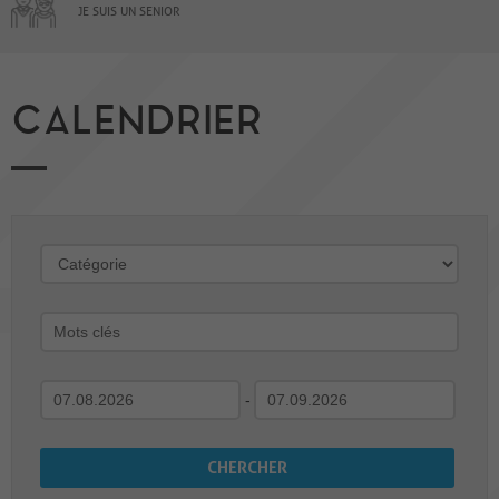
JE SUIS UN SENIOR
CALENDRIER
-