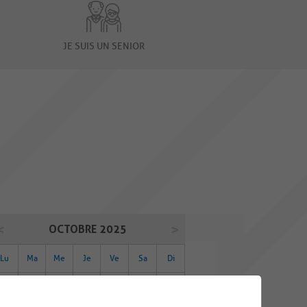
JE SUIS UN SENIOR
OCTOBRE 2025
Lu
Ma
Me
Je
Ve
Sa
Di
29
30
01
02
03
04
05