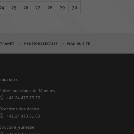
24
25
26
27
28
29
30
XTRANET
MENTIONS LÉGALES
PLAN DU SITE
CONTACTS
Police municipale de Monthey
+41 24 475 75 75
Directions des écoles
+41 24 473 61 80
Structure jeunesse