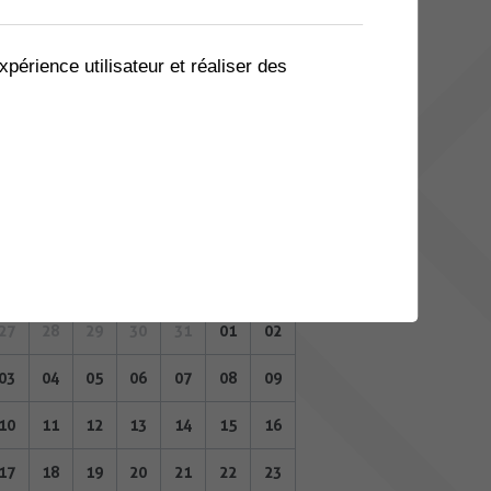
06
07
08
09
10
11
12
13
14
15
16
17
18
19
xpérience utilisateur et réaliser des
20
21
22
23
24
25
26
27
28
29
30
31
01
02
NOVEMBRE 2025
Lu
Ma
Me
Je
Ve
Sa
Di
27
28
29
30
31
01
02
03
04
05
06
07
08
09
10
11
12
13
14
15
16
17
18
19
20
21
22
23