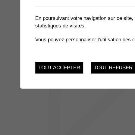
1 résultat
En poursuivant votre navigation sur ce site, 
statistiques de visites.
27
CHILL À LA GUINGUETTE
Vous pouvez personnaliser l'utilisation des 
AOU.
Place du village à Illa
TOUT ACCEPTER
TOUT REFUSER