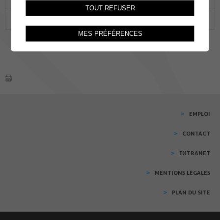
TOUT REFUSER
29
30
01
02
03
04
05
MES PRÉFÉRENCES
EMPLOI
CONTACT
EXTRANET
MENTIONS LÉGALES
PLAN DU SITE