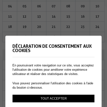
04
05
06
07
08
09
10
11
12
13
14
15
16
17
18
19
20
21
22
23
24
25
26
27
28
29
30
31
DÉCLARATION DE CONSENTEMENT AUX
COOKIES
SEPTEMBRE 2025
Lu
Ma
Me
Je
Ve
Sa
Di
En poursuivant votre navigation sur ce site, vous acceptez
l'utilisation de cookies pour améliorer votre expérience
utilisateur et réaliser des statistiques de visites.
01
02
03
04
05
06
07
Vous pouvez personnaliser l'utilisation des cookies à l'aide
08
09
10
11
12
13
14
du bouton ci-dessous.
15
16
17
18
19
20
21
TOUT ACCEPTER
22
23
24
25
26
27
28