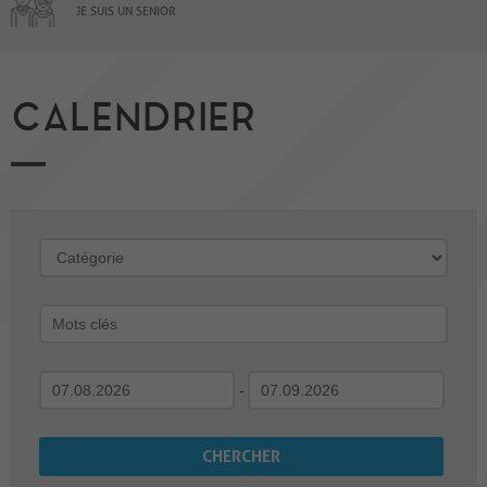
JE SUIS UN SENIOR
CALENDRIER
-