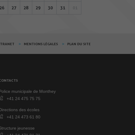
26
27
28
29
30
31
01
XTRANET
MENTIONS LÉGALES
PLAN DU SITE
CONTACTS
Police municipale de Monthey
+41 24 475 75 75
Directions des écoles
+41 24 473 61 80
Structure jeunesse