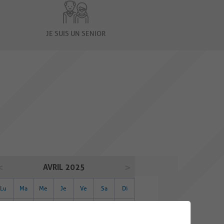
JE SUIS UN SENIOR
AVRIL 2025
Lu
Ma
Me
Je
Ve
Sa
Di
31
01
02
03
04
05
06