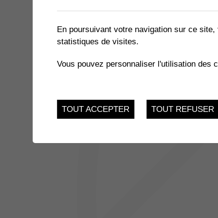
1 résultat
En poursuivant votre navigation sur ce site, 
statistiques de visites.
JUSQU'AU
MÉMOIRES DU COEUR
15
Vous pouvez personnaliser l'utilisation des 
Alp Art Hôtel - Chemin
1868 Collombey
JUI.
TOUT ACCEPTER
TOUT REFUSER