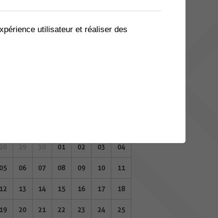
07
08
09
10
11
12
13
14
15
16
17
18
19
20
xpérience utilisateur et réaliser des
21
22
23
24
25
26
27
28
29
30
01
02
03
04
MAI 2025
Lu
Ma
Me
Je
Ve
Sa
Di
28
29
30
01
02
03
04
05
06
07
08
09
10
11
12
13
14
15
16
17
18
19
20
21
22
23
24
25