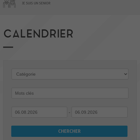
JE SUIS UN SENIOR
CALENDRIER
-