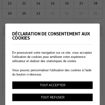
22
23
24
25
26
27
28
29
30
31
01
02
03
04
JUIN 2023
DÉCLARATION DE CONSENTEMENT AUX
COOKIES
Lu
Ma
Me
Je
Ve
Sa
Di
29
30
31
01
02
03
04
En poursuivant votre navigation sur ce site, vous acceptez
l'utilisation de cookies pour améliorer votre expérience
05
06
07
08
09
10
11
utilisateur et réaliser des statistiques de visites.
Vous pouvez personnaliser l'utilisation des cookies à l'aide
12
13
14
15
16
17
18
du bouton ci-dessous.
19
20
21
22
23
24
25
TOUT ACCEPTER
26
27
28
29
30
01
02
TOUT REFUSER