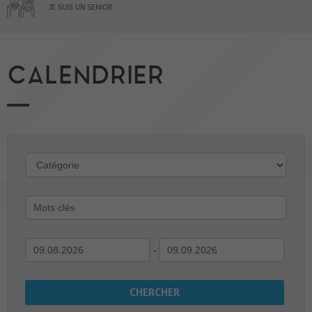
JE SUIS UN SENIOR
CALENDRIER
-