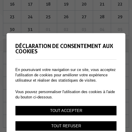
16
17
18
19
20
21
22
23
24
25
26
27
28
29
30
31
01
02
03
04
05
NOVEMBRE 2023
DÉCLARATION DE CONSENTEMENT AUX
COOKIES
Lu
Ma
Me
Je
Ve
Sa
Di
En poursuivant votre navigation sur ce site, vous acceptez
30
31
01
02
03
04
05
l'utilisation de cookies pour améliorer votre expérience
utilisateur et réaliser des statistiques de visites.
06
07
08
09
10
11
12
Vous pouvez personnaliser l'utilisation des cookies à l'aide
13
14
15
16
17
18
19
du bouton ci-dessous.
20
21
22
23
24
25
26
TOUT ACCEPTER
27
28
29
30
01
02
03
TOUT REFUSER