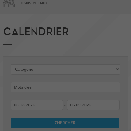
JE SUIS UN SENIOR
CALENDRIER
-