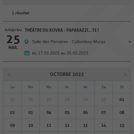
1 résultat
JUSQU'AU
THÉÂTRE DU ROVRA - PAPARAZZI...TE !
25
Salle des Perraires - Collombey-Muraz
MAR.
du 17.03.2023 au 25.03.2023
OCTOBRE 2023
Lu
Ma
Me
Je
Ve
Sa
Di
25
26
27
28
29
30
01
02
03
04
05
06
07
08
09
10
11
12
13
14
15