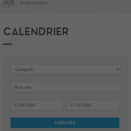
JE SUIS UN SENIOR
CALENDRIER
-