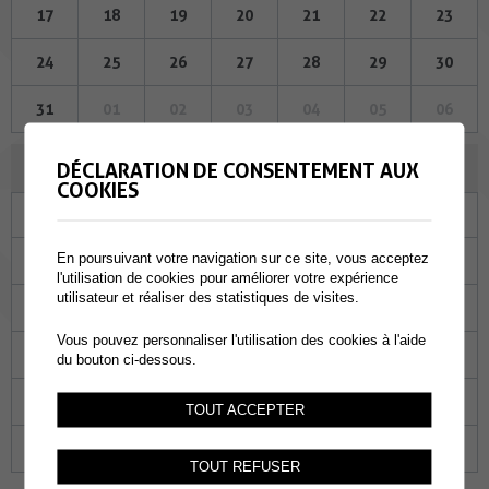
17
18
19
20
21
22
23
24
25
26
27
28
29
30
31
01
02
03
04
05
06
AOÛT 2023
DÉCLARATION DE CONSENTEMENT AUX
COOKIES
Lu
Ma
Me
Je
Ve
Sa
Di
En poursuivant votre navigation sur ce site, vous acceptez
31
01
02
03
04
05
06
l'utilisation de cookies pour améliorer votre expérience
utilisateur et réaliser des statistiques de visites.
07
08
09
10
11
12
13
Vous pouvez personnaliser l'utilisation des cookies à l'aide
14
15
16
17
18
19
20
du bouton ci-dessous.
21
22
23
24
25
26
27
TOUT ACCEPTER
28
29
30
31
01
02
03
TOUT REFUSER