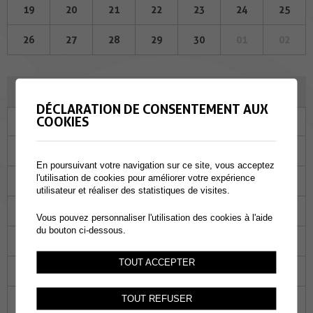
19
20
21
22
23
24
25
26
27
28
29
30
01
02
JUILLET 2023
DÉCLARATION DE CONSENTEMENT AUX
COOKIES
Lu
Ma
Me
Je
Ve
Sa
Di
26
27
28
29
30
01
02
En poursuivant votre navigation sur ce site, vous acceptez
l'utilisation de cookies pour améliorer votre expérience
03
04
05
06
07
08
09
utilisateur et réaliser des statistiques de visites.
10
11
12
13
14
15
16
Vous pouvez personnaliser l'utilisation des cookies à l'aide
du bouton ci-dessous.
17
18
19
20
21
22
23
TOUT ACCEPTER
24
25
26
27
28
29
30
TOUT REFUSER
31
01
02
03
04
05
06