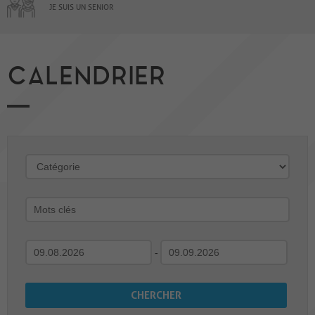
JE SUIS UN SENIOR
CALENDRIER
-