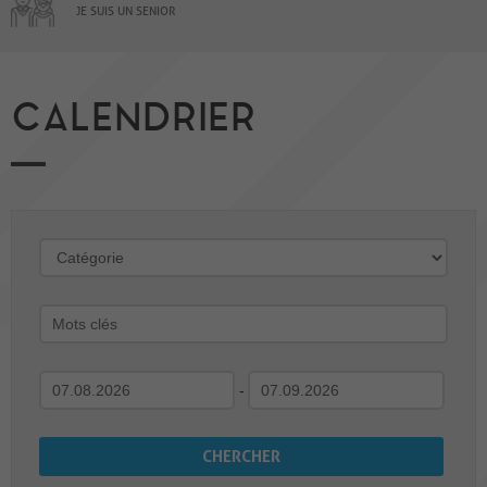
JE SUIS UN SENIOR
CALENDRIER
-