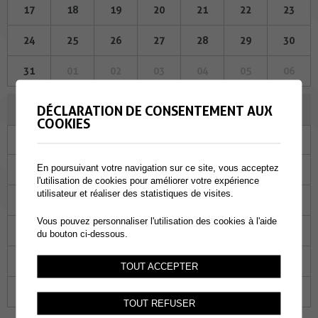
17
18
19
20
21
22
23
24
25
26
27
28
29
30
31
01
02
03
04
05
06
AOÛT 2023
DÉCLARATION DE CONSENTEMENT AUX
COOKIES
Lu
Ma
Me
Je
Ve
Sa
Di
En poursuivant votre navigation sur ce site, vous acceptez
31
01
02
03
04
05
06
l'utilisation de cookies pour améliorer votre expérience
utilisateur et réaliser des statistiques de visites.
07
08
09
10
11
12
13
Vous pouvez personnaliser l'utilisation des cookies à l'aide
14
15
16
17
18
19
20
du bouton ci-dessous.
21
22
23
24
25
26
27
TOUT ACCEPTER
28
29
30
31
01
02
03
TOUT REFUSER