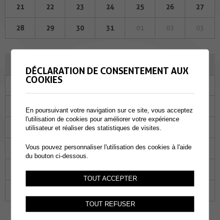
21
22
23
24
25
26
27
28
29
30
31
01
02
03
AOÛT 2025
DÉCLARATION DE CONSENTEMENT AUX
COOKIES
Lu
Ma
Me
Je
Ve
Sa
Di
28
29
30
31
01
02
03
En poursuivant votre navigation sur ce site, vous acceptez
l'utilisation de cookies pour améliorer votre expérience
04
05
06
07
08
09
10
utilisateur et réaliser des statistiques de visites.
Vous pouvez personnaliser l'utilisation des cookies à l'aide
11
12
13
14
15
16
17
du bouton ci-dessous.
18
19
20
21
22
23
24
TOUT ACCEPTER
25
26
27
28
29
30
31
TOUT REFUSER