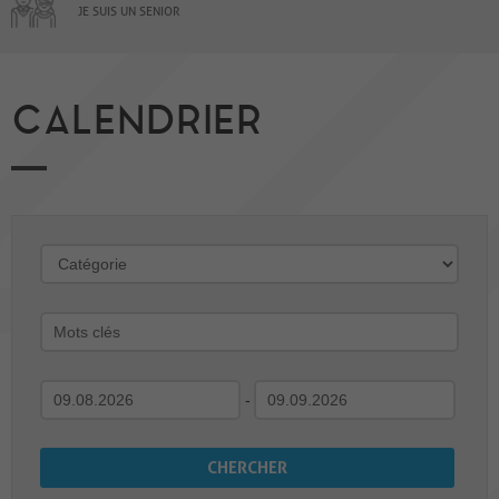
JE SUIS UN SENIOR
CALENDRIER
-