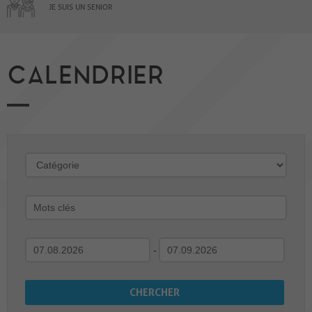
JE SUIS UN SENIOR
CALENDRIER
-