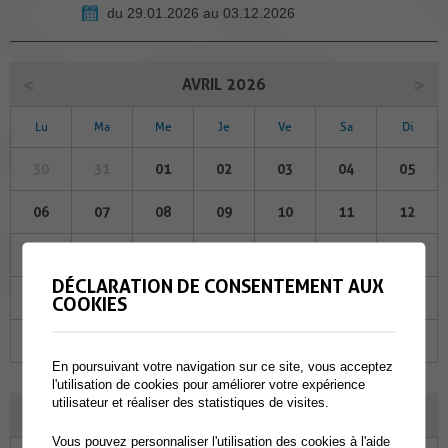
du 29.01.2026 au 03.12.2026
AVRIL 2026
Lu
Ma
Me
Je
Ve
Sa
Di
30
31
01
02
03
04
05
06
07
08
09
10
11
12
13
14
15
16
17
18
19
DÉCLARATION DE CONSENTEMENT AUX
20
21
22
23
24
25
26
COOKIES
27
28
29
30
01
02
03
En poursuivant votre navigation sur ce site, vous acceptez
l'utilisation de cookies pour améliorer votre expérience
utilisateur et réaliser des statistiques de visites.
MAI 2026
Vous pouvez personnaliser l'utilisation des cookies à l'aide