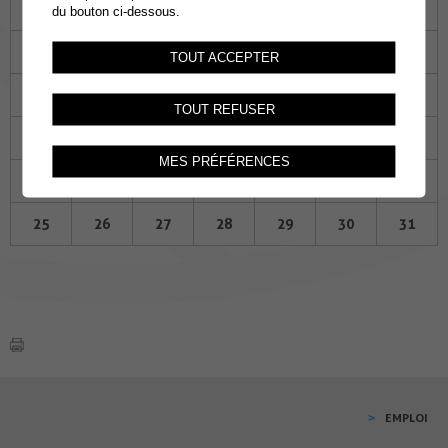
Lu
Ma
Me
Je
Ve
Sa
Di
du bouton ci-dessous.
27
28
29
30
01
02
03
TOUT ACCEPTER
04
05
06
07
08
09
10
TOUT REFUSER
11
12
13
14
15
16
17
MES PRÉFÉRENCES
18
19
20
21
22
23
24
25
26
27
28
29
30
31
EMPLOI