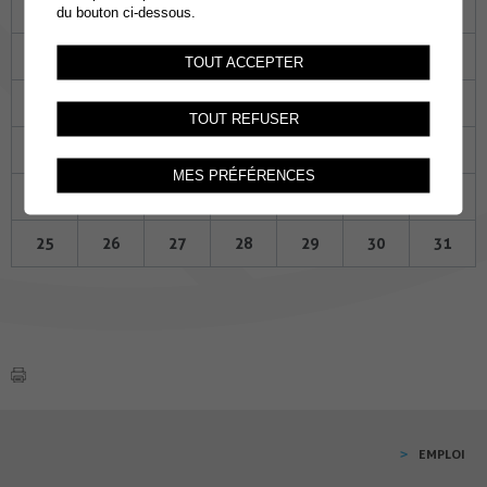
Lu
Ma
Me
Je
Ve
Sa
Di
du bouton ci-dessous.
27
28
29
30
01
02
03
TOUT ACCEPTER
04
05
06
07
08
09
10
TOUT REFUSER
11
12
13
14
15
16
17
MES PRÉFÉRENCES
18
19
20
21
22
23
24
25
26
27
28
29
30
31
EMPLOI