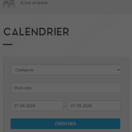
JE SUIS UN SENIOR
CALENDRIER
-