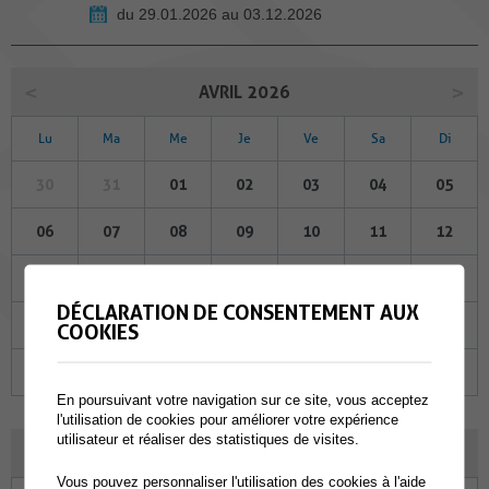
du 29.01.2026 au 03.12.2026
AVRIL 2026
Lu
Ma
Me
Je
Ve
Sa
Di
30
31
01
02
03
04
05
06
07
08
09
10
11
12
13
14
15
16
17
18
19
DÉCLARATION DE CONSENTEMENT AUX
20
21
22
23
24
25
26
COOKIES
27
28
29
30
01
02
03
En poursuivant votre navigation sur ce site, vous acceptez
l'utilisation de cookies pour améliorer votre expérience
utilisateur et réaliser des statistiques de visites.
MAI 2026
Vous pouvez personnaliser l'utilisation des cookies à l'aide