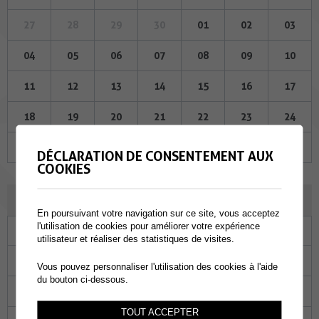
27
28
29
30
01
02
03
04
05
06
07
08
09
10
11
12
13
14
15
16
17
18
19
20
21
22
23
24
25
26
27
28
29
30
31
DÉCLARATION DE CONSENTEMENT AUX
COOKIES
JUIN 2026
En poursuivant votre navigation sur ce site, vous acceptez
l'utilisation de cookies pour améliorer votre expérience
Lu
Ma
Me
Je
Ve
Sa
Di
utilisateur et réaliser des statistiques de visites.
01
02
03
04
05
06
07
Vous pouvez personnaliser l'utilisation des cookies à l'aide
du bouton ci-dessous.
08
09
10
11
12
13
14
TOUT ACCEPTER