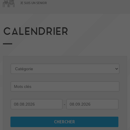
JE SUIS UN SENIOR
CALENDRIER
-