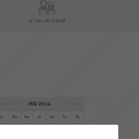
JE SUIS UN SENIOR
MAI 2024
Lu
Ma
Me
Je
Ve
Sa
Di
29
30
01
02
03
04
05