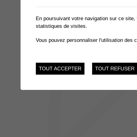
1 résultat
En poursuivant votre navigation sur ce site, 
statistiques de visites.
16
SORTIE DES AÎNÉS
Vous pouvez personnaliser l'utilisation des 
Vendredi 16 Juin 2023
JUI.
TOUT ACCEPTER
TOUT REFUSER