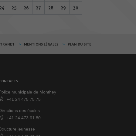
24
25
26
27
28
29
30
XTRANET
MENTIONS LÉGALES
PLAN DU SITE
CONTACTS
Police municipale de Monthey
+41 24 475 75 75
Directions des écoles
+41 24 473 61 80
Structure jeunesse