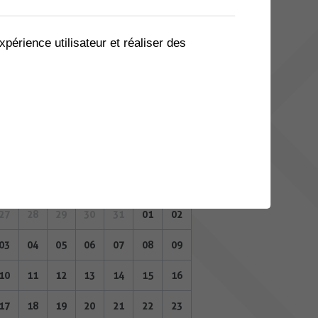
06
07
08
09
10
11
12
13
14
15
16
17
18
19
xpérience utilisateur et réaliser des
20
21
22
23
24
25
26
27
28
29
30
31
01
02
JUIN 2024
Lu
Ma
Me
Je
Ve
Sa
Di
27
28
29
30
31
01
02
03
04
05
06
07
08
09
10
11
12
13
14
15
16
17
18
19
20
21
22
23