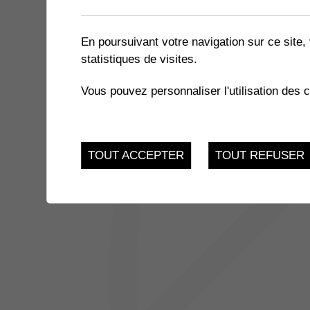
1 résultat
En poursuivant votre navigation sur ce site, 
statistiques de visites.
JUSQU'AU
EXPOSITION « LE MIEL ET 
17
Vous pouvez personnaliser l'utilisation des 
du 21.11.2022 au 17.
FEV.
TOUT ACCEPTER
TOUT REFUSER