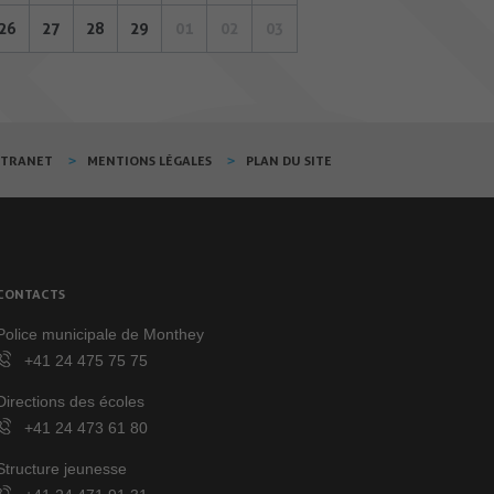
26
27
28
29
01
02
03
XTRANET
MENTIONS LÉGALES
PLAN DU SITE
CONTACTS
Police municipale de Monthey
+41 24 475 75 75
Directions des écoles
+41 24 473 61 80
Structure jeunesse