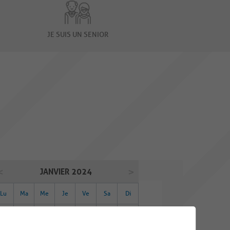
JE SUIS UN SENIOR
JANVIER 2024
Lu
Ma
Me
Je
Ve
Sa
Di
01
02
03
04
05
06
07