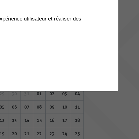
08
09
10
11
12
13
14
15
16
17
18
19
20
21
xpérience utilisateur et réaliser des
22
23
24
25
26
27
28
29
30
31
01
02
03
04
FÉVRIER 2024
Lu
Ma
Me
Je
Ve
Sa
Di
29
30
31
01
02
03
04
05
06
07
08
09
10
11
12
13
14
15
16
17
18
19
20
21
22
23
24
25