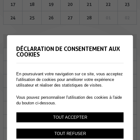
17
18
19
20
21
22
23
24
25
26
27
28
01
02
MARS 2025
DÉCLARATION DE CONSENTEMENT AUX
COOKIES
Lu
Ma
Me
Je
Ve
Sa
Di
24
25
26
27
28
01
02
En poursuivant votre navigation sur ce site, vous acceptez
l'utilisation de cookies pour améliorer votre expérience
03
04
05
06
07
08
09
utilisateur et réaliser des statistiques de visites.
10
11
12
13
14
15
16
Vous pouvez personnaliser l'utilisation des cookies à l'aide
du bouton ci-dessous.
17
18
19
20
21
22
23
TOUT ACCEPTER
24
25
26
27
28
29
30
TOUT REFUSER
31
01
02
03
04
05
06