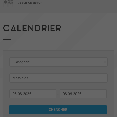
JE SUIS UN SENIOR
CALENDRIER
-