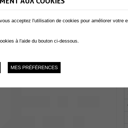
MENT AUX COOKIES
vous acceptez l'utilisation de cookies pour améliorer votre e
 du Verger 5 -
cookies à l'aide du bouton ci-dessous.
du 19.01.2024 au 15.07.2024
MES PRÉFÉRENCES