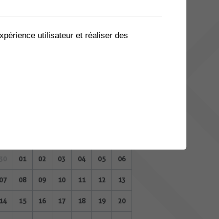
02
03
04
05
06
07
08
09
10
11
12
13
14
15
xpérience utilisateur et réaliser des
16
17
18
19
20
21
22
23
24
25
26
27
28
29
30
01
02
03
04
05
06
OCTOBRE 2024
Lu
Ma
Me
Je
Ve
Sa
Di
30
01
02
03
04
05
06
07
08
09
10
11
12
13
14
15
16
17
18
19
20