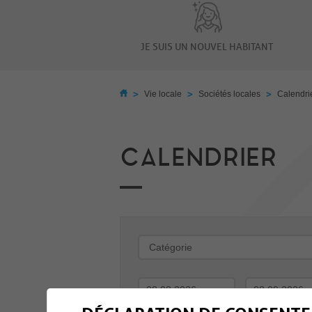
JE SUIS UN NOUVEL HABITANT
>
>
>
Vie locale
Sociétés locales
Calendri
CALENDRIER
-