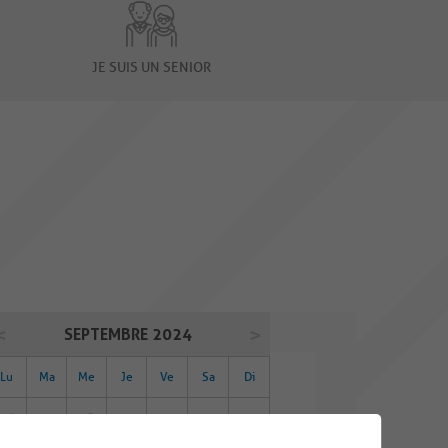
JE SUIS UN SENIOR
SEPTEMBRE 2024
Lu
Ma
Me
Je
Ve
Sa
Di
26
27
28
29
30
31
01