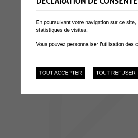
DÉCLARATION DE CONSENTE
1 résultat
En poursuivant votre navigation sur ce site, 
statistiques de visites.
JUSQU'AU
MÉMOIRES DU COEUR
15
Alp Art Hôtel - Chemin
Vous pouvez personnaliser l'utilisation des 
1868 Collombey
JUI.
TOUT ACCEPTER
TOUT REFUSER