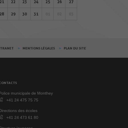
21
22
23
24
25
26
27
28
29
30
31
01
02
03
XTRANET
MENTIONS LÉGALES
PLAN DU SITE
CONTACTS
Police municipale de Monthey
+41 24 475 75 75
Directions des écoles
+41 24 473 61 80
Structure jeunesse