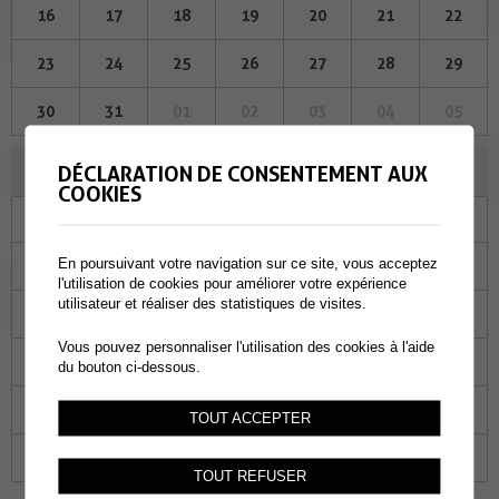
16
17
18
19
20
21
22
23
24
25
26
27
28
29
30
31
01
02
03
04
05
FÉVRIER 2023
DÉCLARATION DE CONSENTEMENT AUX
COOKIES
Lu
Ma
Me
Je
Ve
Sa
Di
En poursuivant votre navigation sur ce site, vous acceptez
30
31
01
02
03
04
05
l'utilisation de cookies pour améliorer votre expérience
utilisateur et réaliser des statistiques de visites.
06
07
08
09
10
11
12
Vous pouvez personnaliser l'utilisation des cookies à l'aide
13
14
15
16
17
18
19
du bouton ci-dessous.
20
21
22
23
24
25
26
TOUT ACCEPTER
27
28
01
02
03
04
05
TOUT REFUSER