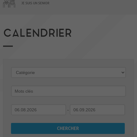
JE SUIS UN SENIOR
CALENDRIER
-