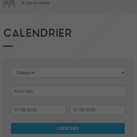
JE SUIS UN SENIOR
CALENDRIER
-