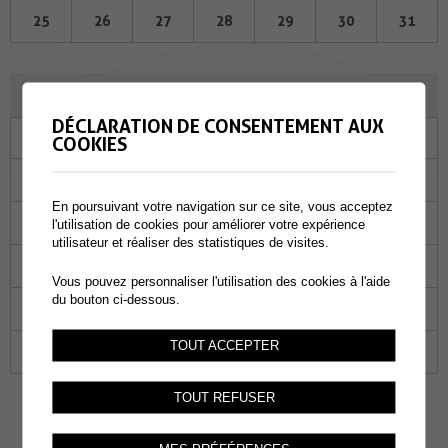
25
26
27
28
29
30
31
JANVIER 2024
DÉCLARATION DE CONSENTEMENT AUX
Lu
Ma
Me
Je
Ve
Sa
Di
COOKIES
01
02
03
04
05
06
07
En poursuivant votre navigation sur ce site, vous acceptez
08
09
10
11
12
13
14
l'utilisation de cookies pour améliorer votre expérience
utilisateur et réaliser des statistiques de visites.
15
16
17
18
19
20
21
Vous pouvez personnaliser l'utilisation des cookies à l'aide
du bouton ci-dessous.
22
23
24
25
26
27
28
TOUT ACCEPTER
29
30
31
01
02
03
04
TOUT REFUSER