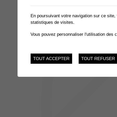
1 résultat
En poursuivant votre navigation sur ce site, 
statistiques de visites.
JUSQU'AU
MÉMOIRES DU COEUR
15
Vous pouvez personnaliser l'utilisation des 
Alp Art Hôtel - Chemin
1868 Collombey
JUI.
TOUT ACCEPTER
TOUT REFUSER