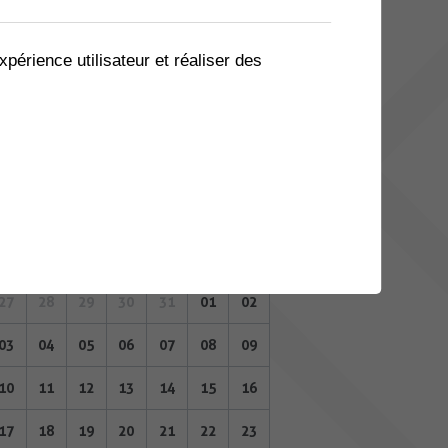
06
07
08
09
10
11
12
13
14
15
16
17
18
19
xpérience utilisateur et réaliser des
20
21
22
23
24
25
26
27
28
29
30
31
01
02
FÉVRIER 2025
Lu
Ma
Me
Je
Ve
Sa
Di
27
28
29
30
31
01
02
03
04
05
06
07
08
09
10
11
12
13
14
15
16
17
18
19
20
21
22
23