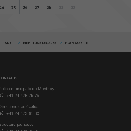
24
25
26
27
28
01
02
XTRANET
MENTIONS LÉGALES
PLAN DU SITE
CONTACTS
Police municipale de Monthey
+41 24 475 75 75
Directions des écoles
+41 24 473 61 80
Structure jeunesse