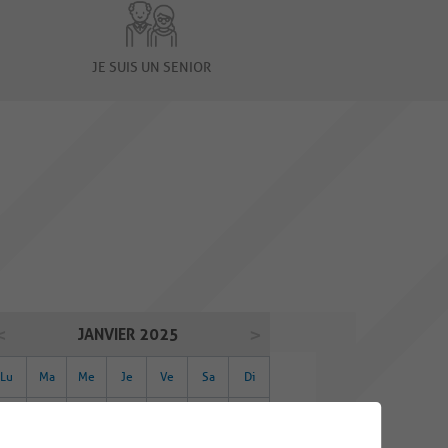
JE SUIS UN SENIOR
JANVIER 2025
Lu
Ma
Me
Je
Ve
Sa
Di
30
31
01
02
03
04
05