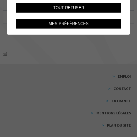
22
23
24
25
26
27
28
TOUT REFUSER
29
30
31
01
02
03
04
MES PRÉFÉRENCES
EMPLOI
CONTACT
EXTRANET
MENTIONS LÉGALES
PLAN DU SITE