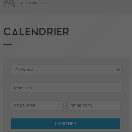
JE SUIS UN SENIOR
CALENDRIER
-