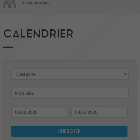
JE SUIS UN SENIOR
CALENDRIER
-