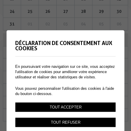
24
25
26
27
28
29
30
31
01
02
03
04
05
06
AOÛT 2023
DÉCLARATION DE CONSENTEMENT AUX
COOKIES
Lu
Ma
Me
Je
Ve
Sa
Di
31
01
02
03
04
05
06
En poursuivant votre navigation sur ce site, vous acceptez
l'utilisation de cookies pour améliorer votre expérience
07
08
09
10
11
12
13
utilisateur et réaliser des statistiques de visites.
Vous pouvez personnaliser l'utilisation des cookies à l'aide
14
15
16
17
18
19
20
du bouton ci-dessous.
21
22
23
24
25
26
27
TOUT ACCEPTER
28
29
30
31
01
02
03
TOUT REFUSER