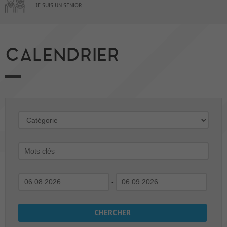
JE SUIS UN SENIOR
CALENDRIER
-