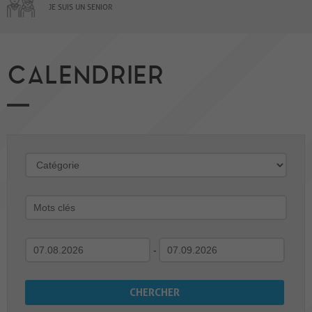
JE SUIS UN SENIOR
CALENDRIER
-