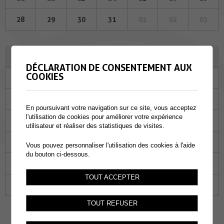
28
29
30
31
01
02
03
SEPTEMBRE 2023
DÉCLARATION DE CONSENTEMENT AUX
COOKIES
Lu
Ma
Me
Je
Ve
Sa
Di
28
29
30
31
01
02
03
En poursuivant votre navigation sur ce site, vous acceptez
l'utilisation de cookies pour améliorer votre expérience
04
05
06
07
08
09
10
utilisateur et réaliser des statistiques de visites.
11
12
13
14
15
16
17
Vous pouvez personnaliser l'utilisation des cookies à l'aide
du bouton ci-dessous.
18
19
20
21
22
23
24
TOUT ACCEPTER
25
26
27
28
29
30
01
TOUT REFUSER