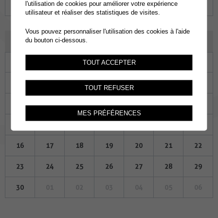
l'utilisation de cookies pour améliorer votre expérience
26
27
28
29
30
31
01
utilisateur et réaliser des statistiques de visites.
Vous pouvez personnaliser l'utilisation des cookies à l'aide
SEPTEMBRE 2024
du bouton ci-dessous.
Lu
Ma
Me
Je
Ve
Sa
Di
TOUT ACCEPTER
26
27
28
29
30
31
01
TOUT REFUSER
02
03
04
05
06
07
08
MES PRÉFÉRENCES
09
10
11
12
13
14
15
16
17
18
19
20
21
22
23
24
25
26
27
28
29
30
01
02
03
04
05
06