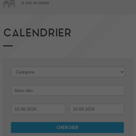
JE SUIS UN SENIOR
CALENDRIER
-