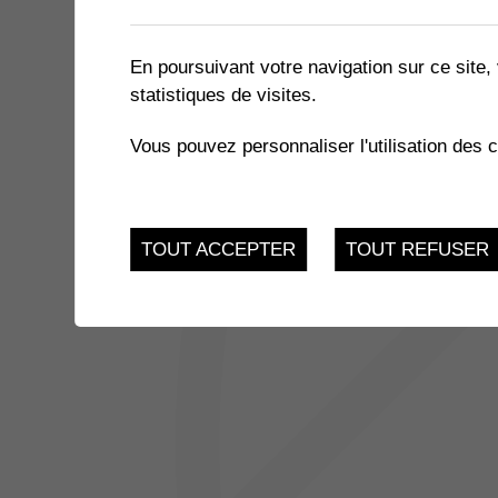
1 résultat
En poursuivant votre navigation sur ce site, 
statistiques de visites.
13
SÉANCE DU CONSEIL GÉN
Vous pouvez personnaliser l'utilisation des 
Muraz, Salle Multiactiv
MAR.
TOUT ACCEPTER
TOUT REFUSER