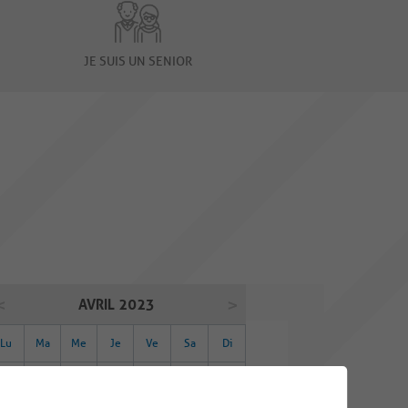
JE SUIS UN SENIOR
AVRIL 2023
Lu
Ma
Me
Je
Ve
Sa
Di
27
28
29
30
31
01
02