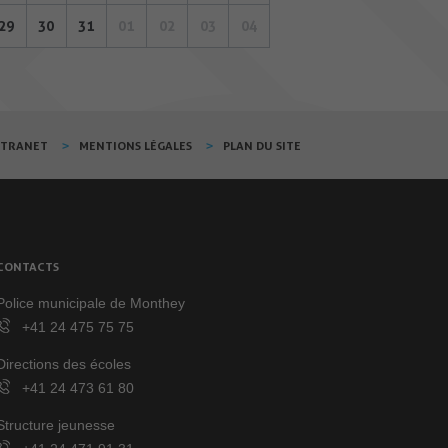
29
30
31
01
02
03
04
XTRANET
MENTIONS LÉGALES
PLAN DU SITE
CONTACTS
Police municipale de Monthey
+41 24 475 75 75
Directions des écoles
+41 24 473 61 80
Structure jeunesse