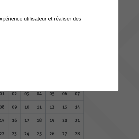
03
04
05
06
07
08
09
10
11
12
13
14
15
16
xpérience utilisateur et réaliser des
17
18
19
20
21
22
23
24
25
26
27
28
29
30
MAI 2023
Lu
Ma
Me
Je
Ve
Sa
Di
01
02
03
04
05
06
07
08
09
10
11
12
13
14
15
16
17
18
19
20
21
22
23
24
25
26
27
28