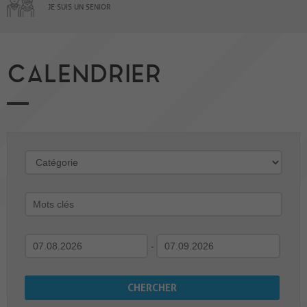
JE SUIS UN SENIOR
CALENDRIER
-