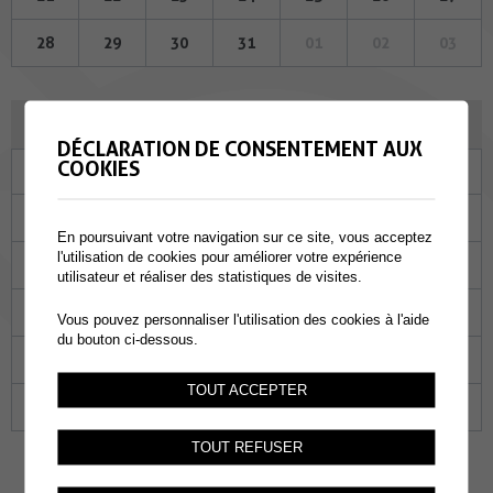
28
29
30
31
01
02
03
SEPTEMBRE 2023
DÉCLARATION DE CONSENTEMENT AUX
COOKIES
Lu
Ma
Me
Je
Ve
Sa
Di
28
29
30
31
01
02
03
En poursuivant votre navigation sur ce site, vous acceptez
l'utilisation de cookies pour améliorer votre expérience
04
05
06
07
08
09
10
utilisateur et réaliser des statistiques de visites.
11
12
13
14
15
16
17
Vous pouvez personnaliser l'utilisation des cookies à l'aide
du bouton ci-dessous.
18
19
20
21
22
23
24
TOUT ACCEPTER
25
26
27
28
29
30
01
TOUT REFUSER