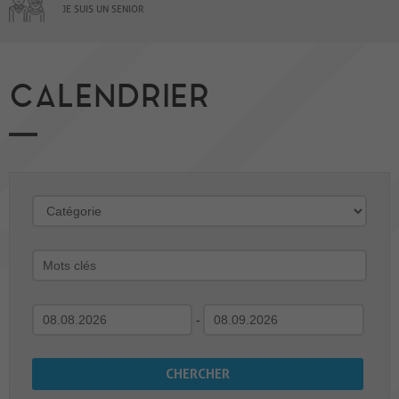
JE SUIS UN SENIOR
CALENDRIER
-