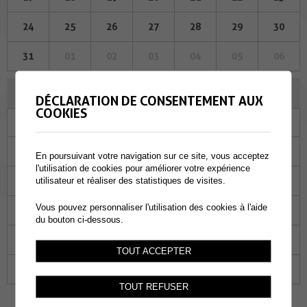
24
25
26
27
28
29
30
31
01
02
03
04
05
06
AOÛT 2023
DÉCLARATION DE CONSENTEMENT AUX
COOKIES
Lu
Ma
Me
Je
Ve
Sa
Di
31
01
02
03
04
05
06
En poursuivant votre navigation sur ce site, vous acceptez
l'utilisation de cookies pour améliorer votre expérience
07
08
09
10
11
12
13
utilisateur et réaliser des statistiques de visites.
Vous pouvez personnaliser l'utilisation des cookies à l'aide
14
15
16
17
18
19
20
du bouton ci-dessous.
21
22
23
24
25
26
27
TOUT ACCEPTER
28
29
30
31
01
02
03
TOUT REFUSER