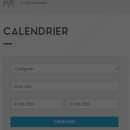
JE SUIS UN SENIOR
CALENDRIER
-