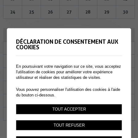
24
25
26
27
28
29
30
MAI 2023
DÉCLARATION DE CONSENTEMENT AUX
COOKIES
Lu
Ma
Me
Je
Ve
Sa
Di
01
02
03
04
05
06
07
En poursuivant votre navigation sur ce site, vous acceptez
l'utilisation de cookies pour améliorer votre expérience
08
09
10
11
12
13
14
utilisateur et réaliser des statistiques de visites.
15
16
17
18
19
20
21
Vous pouvez personnaliser l'utilisation des cookies à l'aide
du bouton ci-dessous.
22
23
24
25
26
27
28
TOUT ACCEPTER
29
30
31
01
02
03
04
TOUT REFUSER