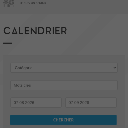
JE SUIS UN SENIOR
CALENDRIER
-