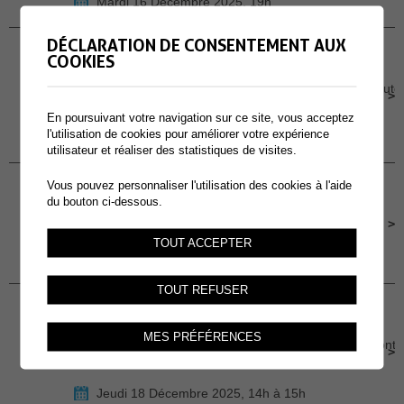
Mardi 16 Décembre 2025, 19h
DÉCLARATION DE CONSENTEMENT AUX
17
CLUB DE LECTURE POUR LES 6H - 7H- 8H
COOKIES
Bibliothèque communale de Collombey-Muraz, Route
DEC.
de Collombey-le-Grand 1, 1868 Collombey-Muraz
En poursuivant votre navigation sur ce site, vous acceptez
l'utilisation de cookies pour améliorer votre expérience
Mercredi 17 Décembre 2025, 15h
utilisateur et réaliser des statistiques de visites.
18
Vous pouvez personnaliser l'utilisation des cookies à l'aide
BALADE À GOGO
du bouton ci-dessous.
Au Bochet
DEC.
TOUT ACCEPTER
Jeudi 18 Décembre 2025, 13h30 - 15h30
TOUT REFUSER
18
DANSE HISTORIQUE
MES PRÉFÉRENCES
Salle de la Maison du Village, Rue du Carré d'Amont
DEC.
8, 1893 Muraz
Jeudi 18 Décembre 2025, 14h à 15h