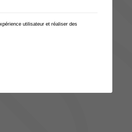
25
26
27
28
29
30
31
xpérience utilisateur et réaliser des