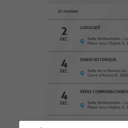
12 résultats
2
LUDOCAFÉ
Salle Multiactivités - 
DEC.
Place sous l'Eglise 3,
4
DANSE HISTORIQUE
Salle de la Maison du 
DEC.
Carré d'Amont 8, 189
4
REPAS COMMUNAUTAIRES
Salle Multiactivités - 
DEC.
Place sous l'église 3,
6
COMMUNE HISTOIRE