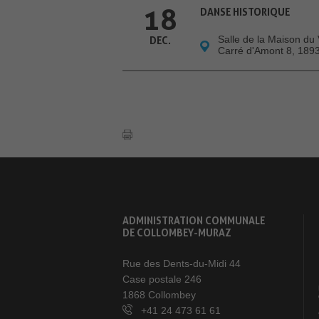
18
DANSE HISTORIQUE
Salle de la Maison du 
DEC.
Carré d'Amont 8, 189
ADMINISTRATION COMMUNALE
DE COLLOMBEY-MURAZ
Rue des Dents-du-Midi 44
Case postale 246
1868 Collombey
+41 24 473 61 61