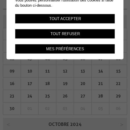
Vous pouvez personnaliser l'utilisation des cookies à l'aide
du 01.12.2022 au 22.12.2022
du bouton ci-dessous.
TOUT ACCEPTER
SEPTEMBRE 2024
Lu
Ma
Me
Je
Ve
Sa
Di
TOUT REFUSER
26
27
28
29
30
31
01
MES PRÉFÉRENCES
02
03
04
05
06
07
08
09
10
11
12
13
14
15
16
17
18
19
20
21
22
23
24
25
26
27
28
29
30
01
02
03
04
05
06
OCTOBRE 2024