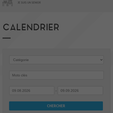
JE SUIS UN SENIOR
CALENDRIER
-